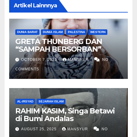
Artikel Lainnnya
DUNIA BARAT
DUNIA ISLAM
PALESTINA
WESTERN
GRETA THUNBERG DAN
“SAMPAH BERSORBAN”
OCTOBER 7, 2025
MANSYUR
NO
COMMENTS
AL-IRSYAD
SEJARAH ISLAM
RAHIM KASIM, Singa Betawi
di Bumi Andalas
AUGUST 25, 2025
MANSYUR
NO