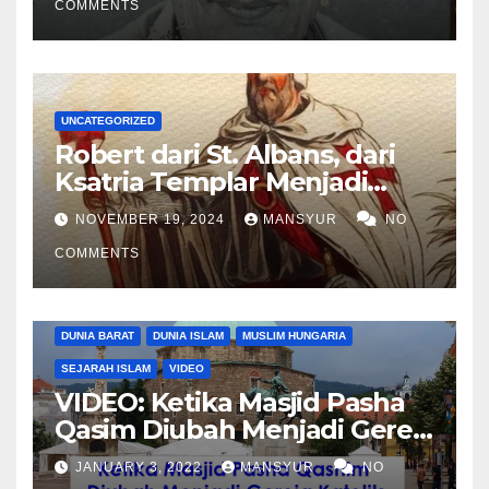
COMMENTS
UNCATEGORIZED
Robert dari St. Albans, dari
Ksatria Templar Menjadi
Komandan Pasukan
NOVEMBER 19, 2024
MANSYUR
NO
Shalahuddin Merebut
COMMENTS
Kembali Yerusalem
DUNIA BARAT
DUNIA ISLAM
MUSLIM HUNGARIA
SEJARAH ISLAM
VIDEO
VIDEO: Ketika Masjid Pasha
Qasim Diubah Menjadi Gereja
Katolik di Pecs, Hungaria
JANUARY 3, 2022
MANSYUR
NO