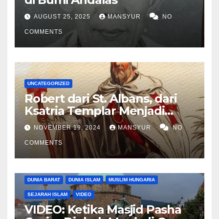
AUGUST 25, 2025
MANSYUR
NO
COMMENTS
UNCATEGORIZED
Robert dari St. Albans, dari
Ksatria Templar Menjadi
Komandan Pasukan
NOVEMBER 19, 2024
MANSYUR
NO
Shalahuddin Merebut
COMMENTS
Kembali Yerusalem
DUNIA BARAT
DUNIA ISLAM
MUSLIM HUNGARIA
SEJARAH ISLAM
VIDEO
VIDEO: Ketika Masjid Pasha