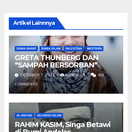
Artikel Lainnnya
DUNIA BARAT
DUNIA ISLAM
PALESTINA
WESTERN
GRETA THUNBERG DAN
“SAMPAH BERSORBAN”
OCTOBER 7, 2025
MANSYUR
NO
COMMENTS
AL-IRSYAD
SEJARAH ISLAM
RAHIM KASIM, Singa Betawi
di Bumi Andalas