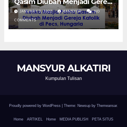
Qasim Diubah Menjadi Gereja
Katolik di Pecs, Hungaria
JANUARY 3, 2022
MANSYUR
NO
COMMENTS
MANSYUR ALKATIRI
Kumpulan Tulisan
Proudly powered by WordPress
|
Theme: Newsup by
Themeansar
.
Home
ARTIKEL
Home
MEDIA PUBLISH
PETA SITUS