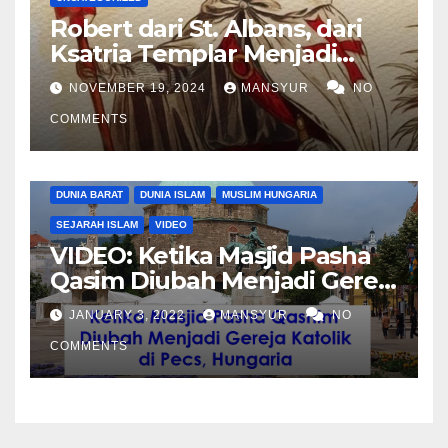
Robert dari St. Albans, dari
Ksatria Templar Menjadi
Komandan Pasukan
NOVEMBER 19, 2024
MANSYUR
NO
Shalahuddin Merebut
COMMENTS
Kembali Yerusalem
DUNIA BARAT
DUNIA ISLAM
MUSLIM HUNGARIA
SEJARAH ISLAM
VIDEO
VIDEO: Ketika Masjid Pasha
Qasim Diubah Menjadi Gereja
Katolik di Pecs, Hungaria
JANUARY 3, 2022
MANSYUR
NO
COMMENTS