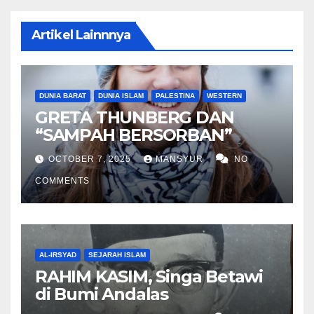
Artikel Lainnnya
DUNIA BARAT
DUNIA ISLAM
PALESTINA
WESTERN
GRETA THUNBERG DAN
“SAMPAH BERSORBAN”
OCTOBER 7, 2025
MANSYUR
NO
COMMENTS
AL-IRSYAD
SEJARAH ISLAM
RAHIM KASIM, Singa Betawi
di Bumi Andalas