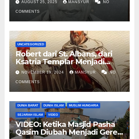
AUGUST 25, 2025
MANSYUR
NO
COMMENTS
UNCATEGORIZED
Robert dari St. Albans, dari
Ksatria Templar Menjadi
Komandan Pasukan
NOVEMBER 19, 2024
MANSYUR
NO
Shalahuddin Merebut
COMMENTS
Kembali Yerusalem
DUNIA BARAT
DUNIA ISLAM
MUSLIM HUNGARIA
SEJARAH ISLAM
VIDEO
VIDEO: Ketika Masjid Pasha
Qasim Diubah Menjadi Gereja