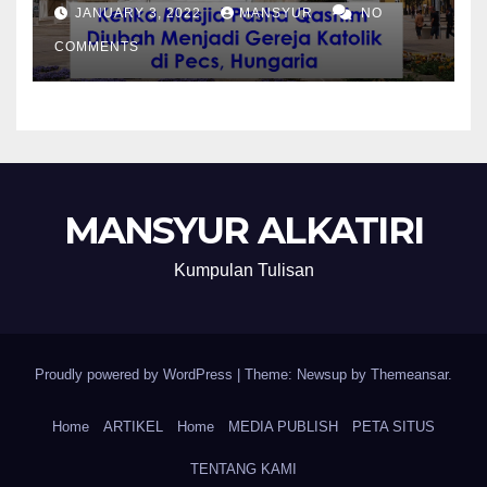
Katolik di Pecs, Hungaria
JANUARY 3, 2022
MANSYUR
NO
COMMENTS
MANSYUR ALKATIRI
Kumpulan Tulisan
Proudly powered by WordPress
|
Theme: Newsup by
Themeansar
.
Home
ARTIKEL
Home
MEDIA PUBLISH
PETA SITUS
TENTANG KAMI