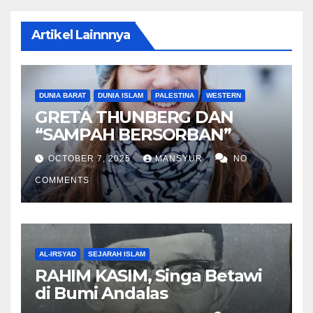
Artikel Lainnnya
DUNIA BARAT
DUNIA ISLAM
PALESTINA
WESTERN
GRETA THUNBERG DAN
“SAMPAH BERSORBAN”
OCTOBER 7, 2025
MANSYUR
NO
COMMENTS
AL-IRSYAD
SEJARAH ISLAM
RAHIM KASIM, Singa Betawi
di Bumi Andalas