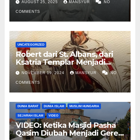
AUGUST 25, 2025
MANSYUR
NO
COMMENTS
UNCATEGORIZED
Robert dari St. Albans, dari
Ksatria Templar Menjadi
Komandan Pasukan
NOVEMBER 19, 2024
MANSYUR
NO
Shalahuddin Merebut
COMMENTS
Kembali Yerusalem
DUNIA BARAT
DUNIA ISLAM
MUSLIM HUNGARIA
SEJARAH ISLAM
VIDEO
VIDEO: Ketika Masjid Pasha
Qasim Diubah Menjadi Gereja