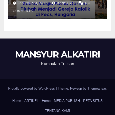
Katolik di Pecs, Hungaria
JANUARY 3, 2022
MANSYUR
NO
COMMENTS
MANSYUR ALKATIRI
Kumpulan Tulisan
Proudly powered by WordPress
|
Theme: Newsup by
Themeansar
.
Home
ARTIKEL
Home
MEDIA PUBLISH
PETA SITUS
TENTANG KAMI