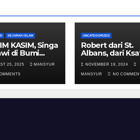
AD
SEJARAH ISLAM
UNCATEGORIZED
IM KASIM, Singa
Robert dari St.
wi di Bumi
Albans, dari Ksa
alas
Templar Menjad
ST 25, 2025
MANSYUR
NOVEMBER 19, 2024
Komandan Pas
COMMENTS
Shalahuddin
MANSYUR
NO COMMEN
Merebut Kemba
Yerusalem