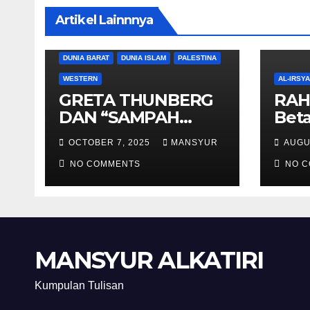
Artikel Lainnnya
DUNIA BARAT
DUNIA ISLAM
PALESTINA
WESTERN
AL-IRSY
GRETA THUNBERG
RAH
DAN “SAMPAH
Beta
BERSORBAN”
And
OCTOBER 7, 2025
MANSYUR
AUGU
NO COMMENTS
NO 
MANSYUR ALKATIRI
Kumpulan Tulisan