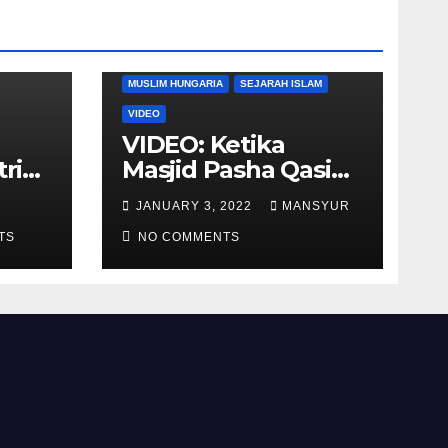
DUNIA BARAT
DUNIA ISLAM
MUSLIM HUNGARIA
SEJARAH ISLAM
VIDEO
VIDEO: Ketika
tria
Masjid Pasha Qasim
i
Diubah Menjadi
JANUARY 3, 2022
MANSYUR
ukan
Gereja Katolik di
TS
Pecs, Hungaria
NO COMMENTS
li