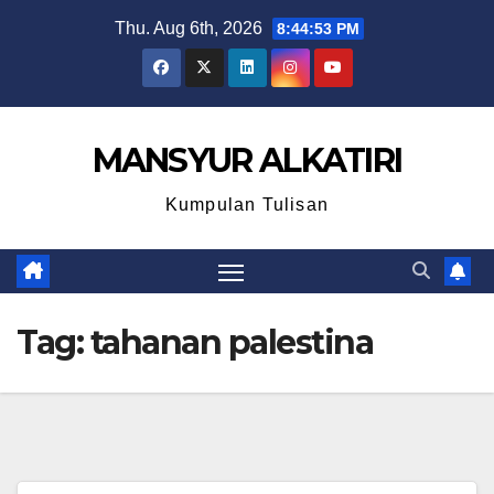
Skip
Thu. Aug 6th, 2026
8:44:53 PM
to
content
MANSYUR ALKATIRI
Kumpulan Tulisan
Tag:
tahanan palestina