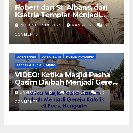
Robert dari St. Albans, dari
Ksatria Templar Menjadi
Komandan Pasukan
NOVEMBER 19, 2024
MANSYUR
NO
Shalahuddin Merebut
COMMENTS
Kembali Yerusalem
DUNIA BARAT
DUNIA ISLAM
MUSLIM HUNGARIA
SEJARAH ISLAM
VIDEO
VIDEO: Ketika Masjid Pasha
Qasim Diubah Menjadi Gereja
Katolik di Pecs, Hungaria
JANUARY 3, 2022
MANSYUR
NO
COMMENTS