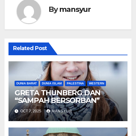
By
mansyur
Related Post
DUNIA BARAT
DUNIA ISLAM
PALESTINA
WESTERN
GRETA THUNBERG DAN
“SAMPAH BERSORBAN”
OCT 7, 2025
MANSYUR