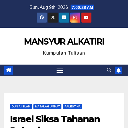
Skip
Sun. Aug 9th, 2026
7:00:29 AM
to
content
MANSYUR ALKATIRI
Kumpulan Tulisan
DUNIA ISLAM
MAJALAH UMMAT
PALESTINA
Israel Siksa Tahanan