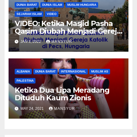
DUNIA BARAT
DUNIA ISLAM
MUSLIM HUNGARIA
SEJARAH ISLAM
VIDEO
VIDEO: Ketika Masjid Pasha
Qasim Diubah Menjadi Gereja
Katolik di Pecs, Hungaria
JAN 3, 2022
MANSYUR
ALBANIA
DUNIA BARAT
INTERNASIONAL
MUSLIM AS
PALESTINA
Ketika Dua Lipa Meradang
Dituduh Kaum Zionis
MAY 24, 2021
MANSYUR