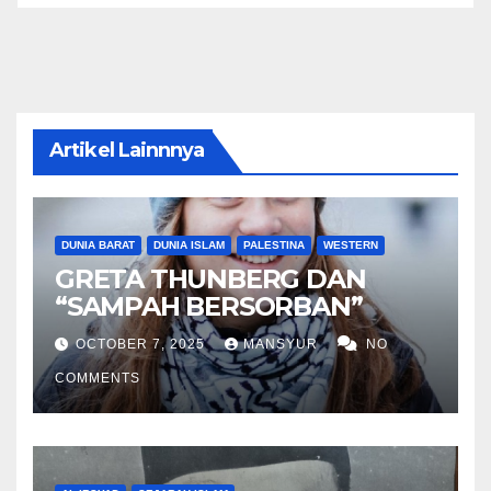
Artikel Lainnnya
DUNIA BARAT
DUNIA ISLAM
PALESTINA
WESTERN
GRETA THUNBERG DAN
“SAMPAH BERSORBAN”
OCTOBER 7, 2025
MANSYUR
NO
COMMENTS