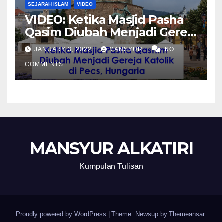
SEJARAH ISLAM
VIDEO
VIDEO: Ketika Masjid Pasha
Qasim Diubah Menjadi Gereja
Katolik di Pecs, Hungaria
JANUARY 3, 2022
MANSYUR
NO
COMMENTS
MANSYUR ALKATIRI
Kumpulan Tulisan
Proudly powered by WordPress
|
Theme: Newsup by
Themeansar
.