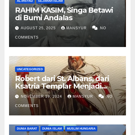
AL-IRSYAD
SEJARAH ISLAM
RAHIM KASIM, Singa Betawi
di Bumi Andalas
AUGUST 25, 2025
MANSYUR
NO
COMMENTS
UNCATEGORIZED
Robert dari St. Albans, dari
Ksatria Templar Menjadi
Komandan Pasukan
NOVEMBER 19, 2024
MANSYUR
NO
Shalahuddin Merebut
COMMENTS
Kembali Yerusalem
DUNIA BARAT
DUNIA ISLAM
MUSLIM HUNGARIA