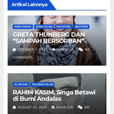
Artikel Lainnnya
DUNIA BARAT
DUNIA ISLAM
PALESTINA
WESTERN
GRETA THUNBERG DAN
“SAMPAH BERSORBAN”
OCTOBER 7, 2025
MANSYUR
NO
COMMENTS
AL-IRSYAD
SEJARAH ISLAM
RAHIM KASIM, Singa Betawi
di Bumi Andalas
AUGUST 25, 2025
MANSYUR
NO