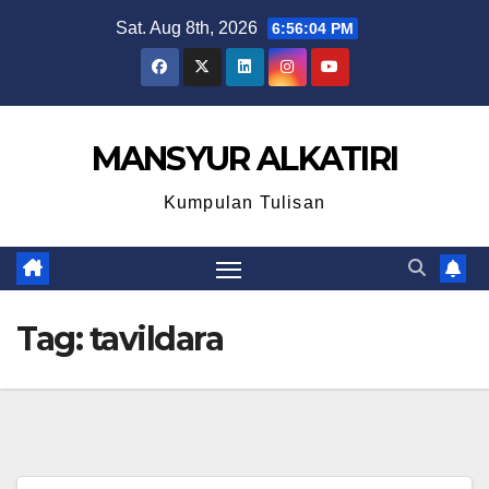
Skip
Sat. Aug 8th, 2026
6:56:04 PM
to
content
MANSYUR ALKATIRI
Kumpulan Tulisan
Tag:
tavildara