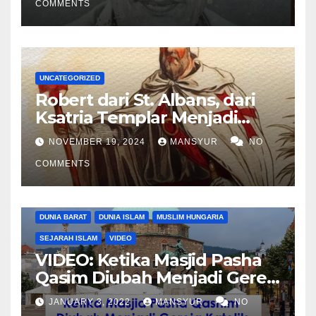
COMMENTS
UNCATEGORIZED
Robert dari St. Albans, dari
Ksatria Templar Menjadi
Komandan Pasukan
NOVEMBER 19, 2024
MANSYUR
NO
Shalahuddin Merebut
COMMENTS
Kembali Yerusalem
DUNIA BARAT
DUNIA ISLAM
MUSLIM HUNGARIA
SEJARAH ISLAM
VIDEO
VIDEO: Ketika Masjid Pasha
Qasim Diubah Menjadi Gereja
Katolik di Pecs, Hungaria
JANUARY 3, 2022
MANSYUR
NO