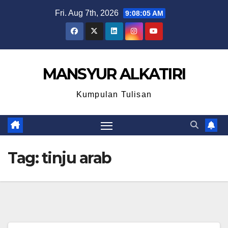
Skip
Fri. Aug 7th, 2026
9:08:05 AM
to
content
MANSYUR ALKATIRI
Kumpulan Tulisan
Tag:
tinju arab