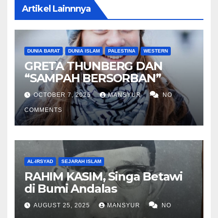
Artikel Lainnnya
DUNIA BARAT
DUNIA ISLAM
PALESTINA
WESTERN
GRETA THUNBERG DAN
“SAMPAH BERSORBAN”
OCTOBER 7, 2025
MANSYUR
NO
COMMENTS
AL-IRSYAD
SEJARAH ISLAM
RAHIM KASIM, Singa Betawi
di Bumi Andalas
AUGUST 25, 2025
MANSYUR
NO