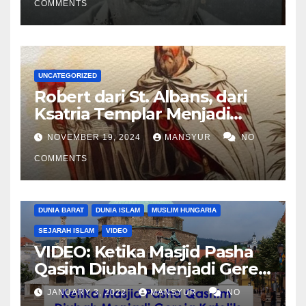
COMMENTS
UNCATEGORIZED
Robert dari St. Albans, dari
Ksatria Templar Menjadi
Komandan Pasukan
NOVEMBER 19, 2024
MANSYUR
NO
Shalahuddin Merebut
COMMENTS
Kembali Yerusalem
DUNIA BARAT
DUNIA ISLAM
MUSLIM HUNGARIA
SEJARAH ISLAM
VIDEO
VIDEO: Ketika Masjid Pasha
Qasim Diubah Menjadi Gereja
Katolik di Pecs, Hungaria
JANUARY 3, 2022
MANSYUR
NO