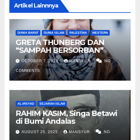
Artikel Lainnnya
DUNIA BARAT
DUNIA ISLAM
PALESTINA
WESTERN
GRETA THUNBERG DAN
“SAMPAH BERSORBAN”
OCTOBER 7, 2025
MANSYUR
NO
COMMENTS
AL-IRSYAD
SEJARAH ISLAM
RAHIM KASIM, Singa Betawi
di Bumi Andalas
AUGUST 25, 2025
MANSYUR
NO