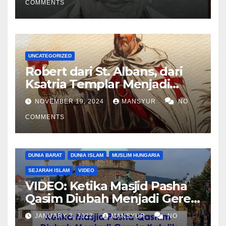
COMMENTS
UNCATEGORIZED
Robert dari St. Albans, dari
Ksatria Templar Menjadi
Komandan Pasukan
NOVEMBER 19, 2024
MANSYUR
NO
Shalahuddin Merebut
COMMENTS
Kembali Yerusalem
DUNIA BARAT
DUNIA ISLAM
MUSLIM HUNGARIA
SEJARAH ISLAM
VIDEO
VIDEO: Ketika Masjid Pasha
Qasim Diubah Menjadi Gereja
Katolik di Pecs, Hungaria
JANUARY 3, 2022
MANSYUR
NO