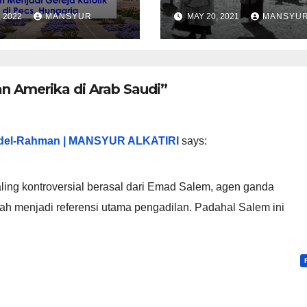
ah Menjadi
Bangsa Palestin
, 2022
MANSYUR
MAY 20, 2021
MANSYU
ja Katolik di
, Hungaria
n Amerika di Arab Saudi”
bdel-Rahman | MANSYUR ALKATIRI
says:
ing kontroversial berasal dari Emad Salem, agen ganda
ah menjadi referensi utama pengadilan. Padahal Salem ini