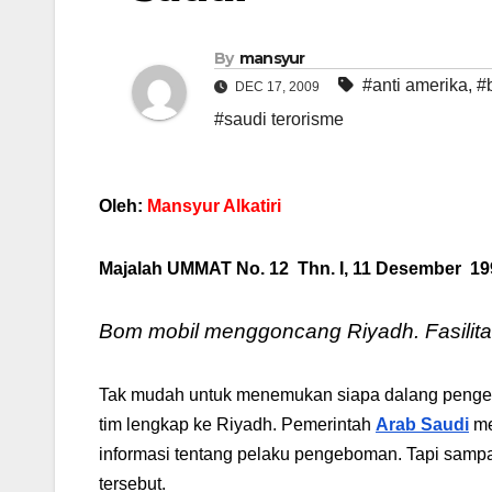
By
mansyur
#anti amerika
,
#
DEC 17, 2009
#saudi terorisme
Oleh:
Mansyur Alkatiri
Majalah UMMAT No. 12 Thn. I, 11 Desember 199
Bom mobil menggoncang Riyadh. Fasilitas 
Tak mudah untuk menemukan siapa dalang pengebo
tim lengkap ke Riyadh. Pemerintah
Arab Saudi
me
informasi tentang pelaku pengeboman. Tapi sampa
tersebut.