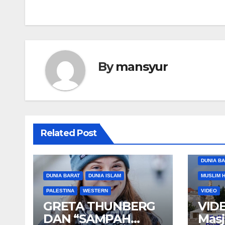
navigation
By
mansyur
Related Post
DUNIA B
DUNIA BARAT
DUNIA ISLAM
MUSLIM 
PALESTINA
WESTERN
VIDEO
GRETA THUNBERG
VIDE
DAN “SAMPAH
Masj