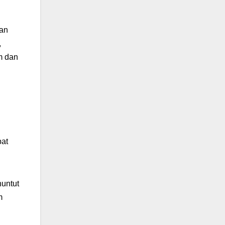
kan
,
m dan
pat
untut
m