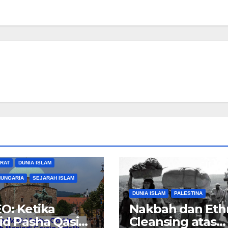
ARAT
DUNIA ISLAM
HUNGARIA
SEJARAH ISLAM
DUNIA ISLAM
PALESTINA
O: Ketika
Nakbah dan Eth
id Pasha Qasim
Cleansing atas