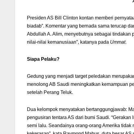
Presiden AS Bill Clinton kontan memberi pernyataa
biadab”. Komentar yang bernada sama terucap dari
Abdullah A. Alim, menyebutnya sebagai tindakan
nilai-nilai kemanusiaan”, katanya pada
Ummat
.
Siapa Pelaku?
Gedung yang menjadi target peledakan merupakan 
menolong AB Saudi meningkatkan kemampuan perta
setelah Perang Teluk.
Dua kelompok menyatakan bertanggungjawab: Ma
pengusiran tentara AS dari bumi Saudi. “Geraka
semi lalu. Seandainya orang-orang Amerika tidak
kekerasan”, kata Raymond Mabus, duta besar AS 