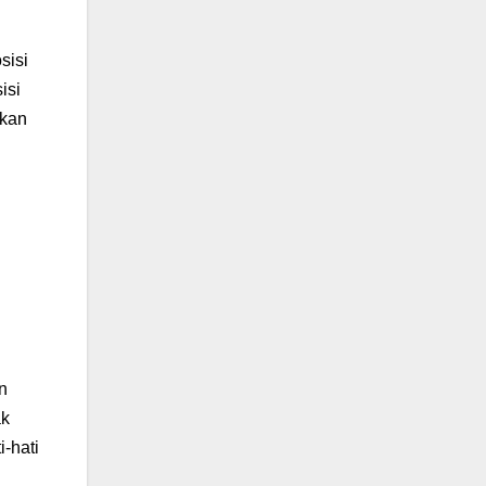
sisi
isi
ukan
n
ak
-hati