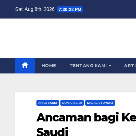
Skip
Sat. Aug 8th, 2026
7:30:29 PM
to
content
HOME
TENTANG KAMI
ART
ARAB SAUDI
DUNIA ISLAM
MAJALAH UMMAT
Ancaman bagi Ke
Saudi