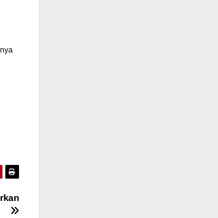
anya
irkan