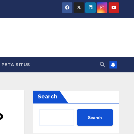
PETA SITUS
Search
b
Search