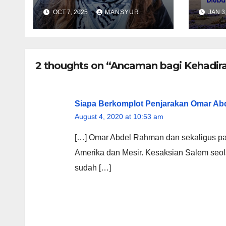
BERSORBAN”
Diub
OCT 7, 2025
MANSYUR
JAN 3
Gere
Pecs
2 thoughts on “Ancaman bagi Kehadira
Siapa Berkomplot Penjarakan Omar A
August 4, 2020 at 10:53 am
[…] Omar Abdel Rahman dan sekaligus pal
Amerika dan Mesir. Kesaksian Salem seol
sudah […]