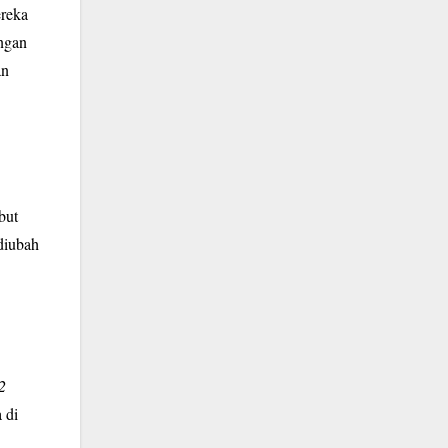
ereka
ngan
an
but
diubah
2
 di