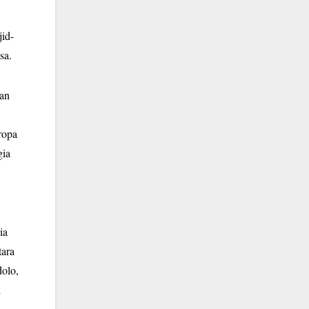
jid-
sa.
san
ropa
gia
ia
tara
olo,
i