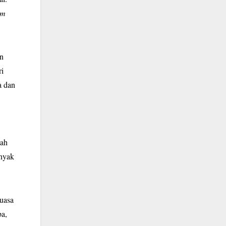
om
an
ri
a dan
kah
anyak
guasa
ba,