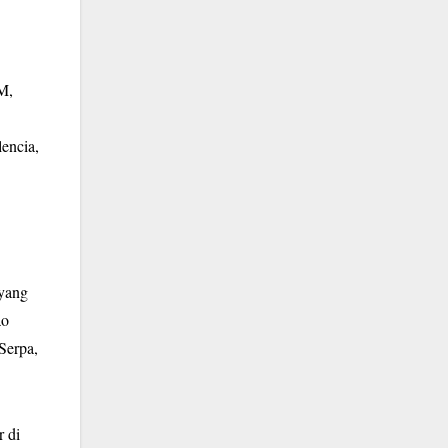
M,
encia,
 yang
ao
Serpa,
 di