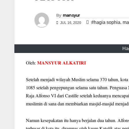
By
mansyur
#hagia sophia. man
JUL 16, 2020
Hag
MANSYUR ALKATIRI
Oleh:
Setelah menjadi wilayah Muslim selama 370 tahun, kota 
1085 setelah pengepungan selama satu tahun. Penguasa 
Raja Alfonso VI dari Castille setelah keduanya menca
muslimin di sana dan membiarkan masjid-masjid menjad
Namun kesepakatan itu hanya berjalan dua tahun. Alfo
terbesar di kota itu, dirampas oleh kaum Katolik atas pe