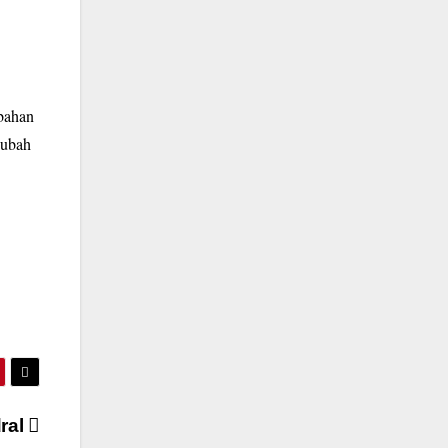
bahan
gubah
dral