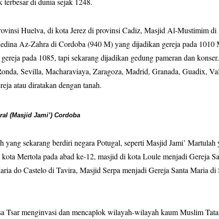
 terbesar di dunia sejak 1248.
rovinsi Huelva, di kota Jerez di provinsi Cadiz, Masjid Al-Mustimim di
Medina Az-Zahra di Cordoba (940 M) yang dijadikan gereja pada 1010 
 gereja pada 1085, tapi sekarang dijadikan gedung pameran dan konser.
 Ronda, Sevilla, Macharaviaya, Zaragoza, Madrid, Granada, Guadix, Val
ereja atau diratakan dengan tanah.
ral (Masjid Jami’) Cordoba
 yang sekarang berdiri negara Potugal, seperti Masjid Jami’ Martulah
kota Mertola pada abad ke-12, masjid di kota Loule menjadi Gereja S
ria do Castelo di Tavira, Masjid Serpa menjadi Gereja Santa Maria di 
sa Tsar menginvasi dan mencaplok wilayah-wilayah kaum Muslim Tatar