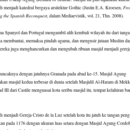
h menjadi katedral bergaya arsitektur Gothic (Justin E.A. Kroesen,
Fr
g the Spanish Reconquest
, dalam Mediaevistik, vol. 21, Thn. 2008).
ma Spanyol dan Portugal mengambil alih kembali wilayah itu dari tang
ka membantai, memaksa pindah agama, dan mengusir jutaan Muslim da
Mereka juga menghancurkan dan mengubah ribuan masjid menjadi gerej
i puncaknya dengan jatuhnya Granada pada abad ke-15. Masjid Agung
kan masjid kedua terbesar di dunia setelah Masjidil Al-Haram di Mek
 III dari Castile menguasai kota seribu masjid itu, tempat kelahiran b
enjadi Gereja Cristo de la Luz setelah kota itu jatuh ke tangan pen
ikan pada 1176 dengan ukuran luas setara dengan Masjid Agung Cordo