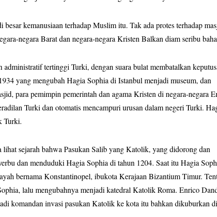
i besar kemanusiaan terhadap Muslim itu. Tak ada protes terhadap mas
Negara-negara Barat dan negara-negara Kristen Balkan diam seribu baha
dministratif tertinggi Turki, dengan suara bulat membatalkan keputu
 1934 yang mengubah Hagia Sophia di Istanbul menjadi museum, dan
jid, para pemimpin pemerintah dan agama Kristen di negara-negara E
adilan Turki dan otomatis mencampuri urusan dalam negeri Turki. Ha
k Turki.
ta lihat sejarah bahwa Pasukan Salib yang Katolik, yang didorong dan
yerbu dan menduduki Hagia Sophia di tahun 1204. Saat itu Hagia Soph
layah bernama Konstantinopel, ibukota Kerajaan Bizantium Timur. Ten
ophia, lalu mengubahnya menjadi katedral Katolik Roma. Enrico Dand
jadi komandan invasi pasukan Katolik ke kota itu bahkan dikuburkan d