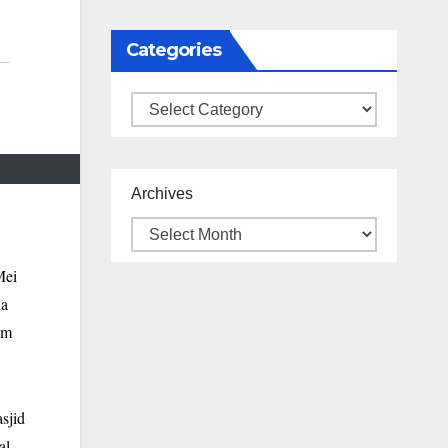
Categories
Categories
Archives
Mei
da
um
sjid
al.