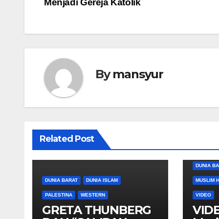
Menjadi Gereja Katolik
navigation
By
mansyur
Related Post
DUNIA B
DUNIA BARAT
DUNIA ISLAM
MUSLIM 
PALESTINA
WESTERN
VIDEO
GRETA THUNBERG
VIDE