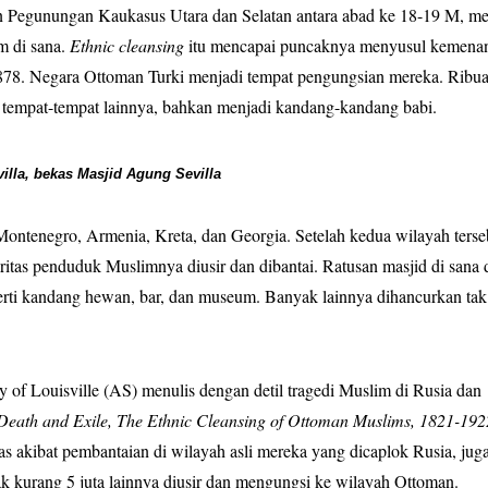
n Pegunungan Kaukasus Utara dan Selatan antara abad ke 18-19 M, m
m di sana.
Ethnic cleansing
itu mencapai puncaknya menyusul kemena
878. Negara Ottoman Turki menjadi tempat pengungsian mereka. Ribu
an tempat-tempat lainnya, bahkan menjadi kandang-kandang babi.
villa, bekas Masjid Agung Sevilla
 Montenegro, Armenia, Kreta, dan Georgia. Setelah kedua wilayah terse
ritas penduduk Muslimnya diusir dan dibantai. Ratusan masjid di sana 
perti kandang hewan, bar, dan museum. Banyak lainnya dihancurkan tak
ty of Louisville (AS) menulis dengan detil tragedi Muslim di Rusia dan
Death and Exile, The Ethnic Cleansing of Ottoman Muslims, 1821-192
as akibat pembantaian di wilayah asli mereka yang dicaplok Rusia, juga
ak kurang 5 juta lainnya diusir dan mengungsi ke wilayah Ottoman.