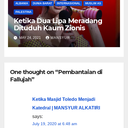
ALBANIA
DUNIA BARAT
INTERNASIONAL
MUSLIM AS
PALESTINA
Ketika Dua Lipa Meradang
Dituduh Kaum Zionis
MAY 24, 2021
MANSYUR
One thought on “Pembantaian di
Fallujah”
Ketika Masjid Toledo Menjadi
Katedral | MANSYUR ALKATIRI
says:
July 19, 2020 at 6:48 am