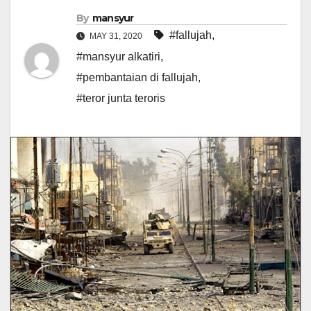
By
mansyur
#fallujah
,
MAY 31, 2020
#mansyur alkatiri
,
#pembantaian di fallujah
,
#teror junta teroris