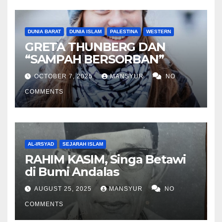
DUNIA BARAT
DUNIA ISLAM
PALESTINA
WESTERN
GRETA THUNBERG DAN
“SAMPAH BERSORBAN”
OCTOBER 7, 2025
MANSYUR
NO
COMMENTS
AL-IRSYAD
SEJARAH ISLAM
RAHIM KASIM, Singa Betawi
di Bumi Andalas
AUGUST 25, 2025
MANSYUR
NO
COMMENTS