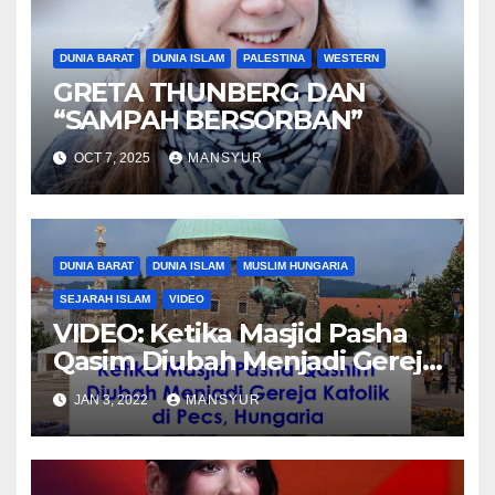
DUNIA BARAT
DUNIA ISLAM
PALESTINA
WESTERN
GRETA THUNBERG DAN
“SAMPAH BERSORBAN”
OCT 7, 2025
MANSYUR
DUNIA BARAT
DUNIA ISLAM
MUSLIM HUNGARIA
SEJARAH ISLAM
VIDEO
VIDEO: Ketika Masjid Pasha
Qasim Diubah Menjadi Gereja
Katolik di Pecs, Hungaria
JAN 3, 2022
MANSYUR