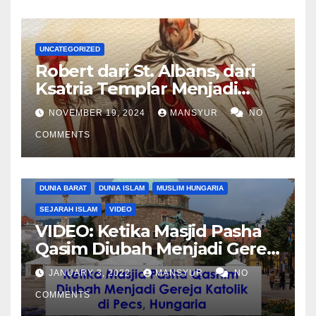
UNCATEGORIZED
Robert dari St. Albans, dari
Ksatria Templar Menjadi
Komandan Pasukan
NOVEMBER 19, 2024
MANSYUR
NO
Shalahuddin Merebut
COMMENTS
Kembali Yerusalem
DUNIA BARAT
DUNIA ISLAM
MUSLIM HUNGARIA
SEJARAH ISLAM
VIDEO
VIDEO: Ketika Masjid Pasha
Qasim Diubah Menjadi Gereja
Katolik di Pecs, Hungaria
JANUARY 3, 2022
MANSYUR
NO
COMMENTS