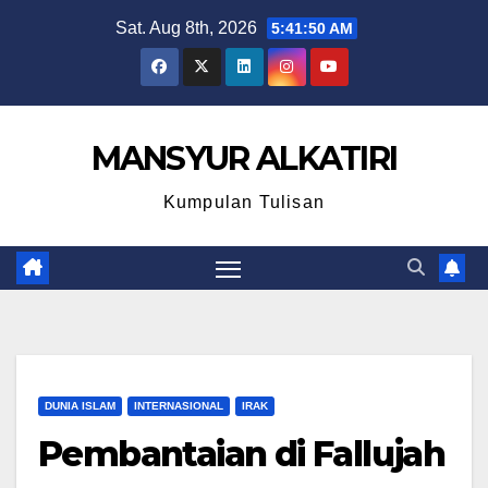
Skip
Sat. Aug 8th, 2026
5:41:51 AM
to
content
MANSYUR ALKATIRI
Kumpulan Tulisan
DUNIA ISLAM
INTERNASIONAL
IRAK
Pembantaian di Fallujah