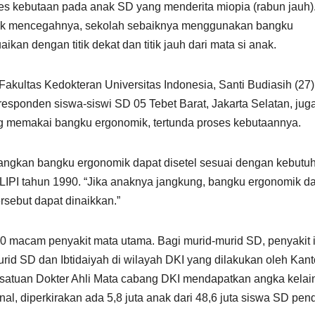
es kebutaan pada anak SD yang menderita miopia (rabun jauh)
k mencegahnya, sekolah sebaiknya menggunakan bangku
an dengan titik dekat dan titik jauh dari mata si anak.
Fakultas Kedokteran Universitas Indonesia, Santi Budiasih (27)
esponden siswa-siswi SD 05 Tebet Barat, Jakarta Selatan, jug
 memakai bangku ergonomik, tertunda proses kebutaannya.
 sedangkan bangku ergonomik dapat disetel sesuai dengan kebutu
 LIPI tahun 1990. “Jika anaknya jangkung, bangku ergonomik d
sebut dapat dinaikkan.”
10 macam penyakit mata utama. Bagi murid-murid SD, penyakit i
urid SD dan Ibtidaiyah di wilayah DKI yang dilakukan oleh Kant
atuan Dokter Ahli Mata cabang DKI mendapatkan angka kelai
nal, diperkirakan ada 5,8 juta anak dari 48,6 juta siswa SD pend