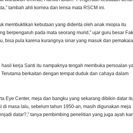
ta,” tambah ahli kornea dan lensa mata RSCM ini.
tuk membuktikan kebutaan yang diderita oleh anak miopia itu
ang berpengaruh pada mata seorang murid,” ujar guru besar Fak
ngku, bisa pula karena kurangnya sinar yang masuk dan pemakai
as, hasil kerja Santi itu nampaknya tengah membuka persoalan y
 Terutama berkaitan dengan tempat duduk dan cahaya dalam
ta Eye Center, meja dan bangku yang sekarang dibikin datar it
l di masa lalu, sebelum tahun 1950-an, masih digunakan meja
njadi datar?,” tanya pembimbing penelitian yang juga ayah k