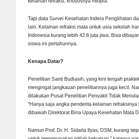
kelainan refraksi, khususnya miopia.
Tapi data Survei Kesehatan Indera Penglihatan 
lain. Kelainan refraksi mata untuk usia sekolah h
Indonesia kurang lebih 42.6 juta jiwa. Bisa dibay
siswa ini pertahunnya.
Kenapa Datar?
Penelitian Santi Budiasih, yang kini tengah prakt
mengingat jangkauan penelitiannya juga kecil. Na
dilakukan Pusat Penelitian Penyakit Tidak Menula
“Hanya saja angka penderita kelainan refraksinya 
dibawah Direktorat Bina Upaya Kesehatan Mata D
Namun Prof. Dr. H. Sidarta Ilyas, DSM, kurang sep
untuk menggunakan istilah kebutaan,” katanya p