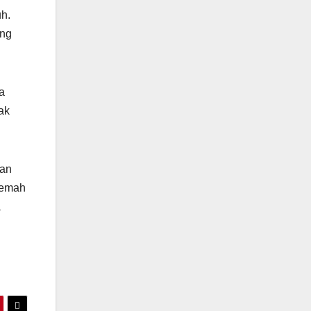
h.
ang
a
ak
aan
lemah
a