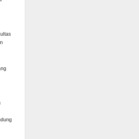
ultas
an
ang
u
andung