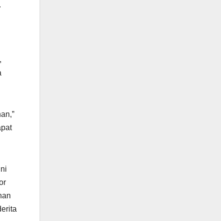
.
,
a
han,”
apat
ni
or
nan
erita