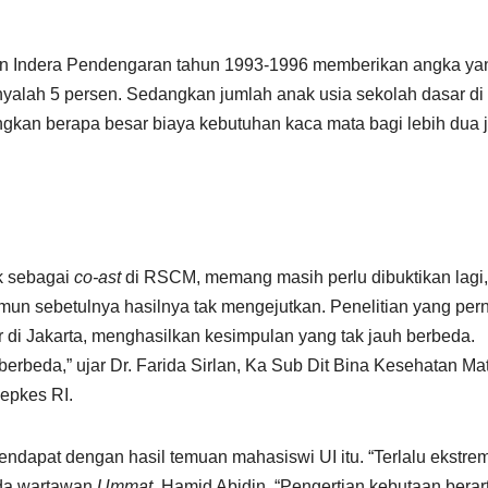
dan Indera Pendengaran tahun 1993-1996 memberikan angka ya
anyalah 5 persen. Sedangkan jumlah anak usia sekolah dasar di
angkan berapa besar biaya kebutuhan kaca mata bagi lebih dua 
ek sebagai
co-ast
di RSCM, memang masih perlu dibuktikan lagi,
mun sebetulnya hasilnya tak mengejutkan. Penelitian yang per
r di Jakarta, menghasilkan kesimpulan yang tak jauh berbeda.
berbeda,” ujar Dr. Farida Sirlan, Ka Sub Dit Bina Kesehatan Ma
epkes RI.
endapat dengan hasil temuan mahasiswi UI itu. “Terlalu ekstre
ada wartawan
Ummat
, Hamid Abidin. “Pengertian kebutaan berart