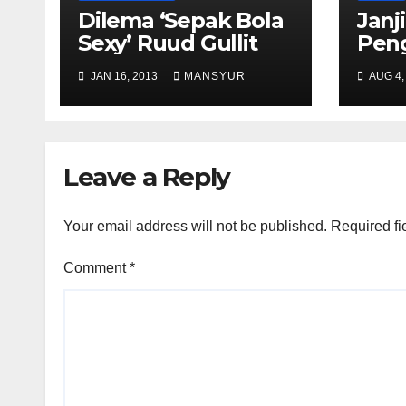
Dilema ‘Sepak Bola
Janj
Sexy’ Ruud Gullit
Peng
Nige
JAN 16, 2013
MANSYUR
AUG 4,
Leave a Reply
Your email address will not be published.
Required fi
Comment
*