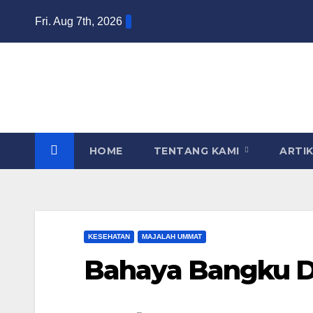
Skip
Fri. Aug 7th, 2026
to
content
HOME
TENTANG KAMI
ARTI
KESEHATAN
MAJALAH UMMAT
Bahaya Bangku D