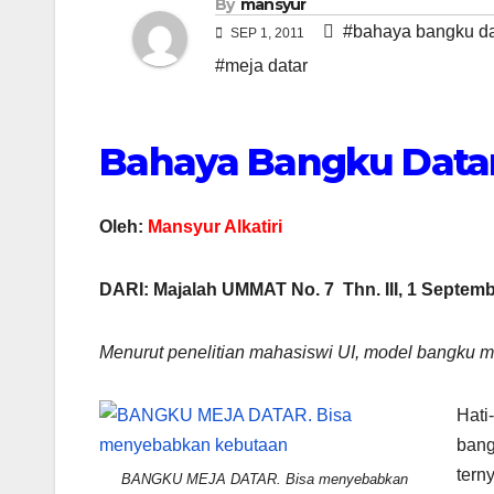
By
mansyur
#bahaya bangku da
SEP 1, 2011
#meja datar
Bahaya Bangku Datar
Oleh:
Mansyur Alkatiri
DARI: Majalah UMMAT No. 7 Thn. III, 1 Septembe
Menurut penelitian mahasiswi UI, model bangku 
Hati
bang
tern
BANGKU MEJA DATAR. Bisa menyebabkan