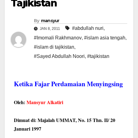
Tajikistan
By
mansyur
#abdullah nuri
,
JAN 8, 2011
#Imomali Rakhmanov
,
#islam asia tengah
,
#islam di tajikistan
,
#Sayed Abdullah Noori
,
#tajikistan
Ketika Fajar Perdamaian Menyingsing
Oleh:
Mansyur Alkatiri
Dimuat di: Majalah UMMAT, No. 15 Thn. II/ 20
Januari 1997