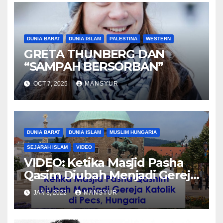
DUNIA BARAT
DUNIA ISLAM
PALESTINA
WESTERN
GRETA THUNBERG DAN
“SAMPAH BERSORBAN”
OCT 7, 2025
MANSYUR
DUNIA BARAT
DUNIA ISLAM
MUSLIM HUNGARIA
SEJARAH ISLAM
VIDEO
VIDEO: Ketika Masjid Pasha
Qasim Diubah Menjadi Gereja
Katolik di Pecs, Hungaria
JAN 3, 2022
MANSYUR