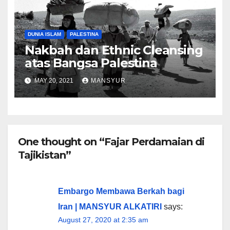
DUNIA ISLAM
PALESTINA
Nakbah dan Ethnic Cleansing
atas Bangsa Palestina
MAY 20, 2021
MANSYUR
One thought on “Fajar Perdamaian di
Tajikistan”
Embargo Membawa Berkah bagi
Iran | MANSYUR ALKATIRI
says:
August 27, 2020 at 2:35 am