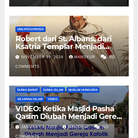
UNCATEGORIZED
Robert dari St. Albans, dari
Ksatria Templar Menjadi
Komandan Pasukan
NOVEMBER 19, 2024
MANSYUR
NO
Shalahuddin Merebut
COMMENTS
Kembali Yerusalem
DUNIA BARAT
DUNIA ISLAM
MUSLIM HUNGARIA
SEJARAH ISLAM
VIDEO
VIDEO: Ketika Masjid Pasha
Qasim Diubah Menjadi Gereja
Katolik di Pecs, Hungaria
JANUARY 3, 2022
MANSYUR
NO
COMMENTS