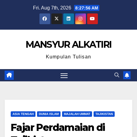
Skip
Fri. Aug 7th, 2026
8:27:57 AM
to
content
MANSYUR ALKATIRI
Kumpulan Tulisan
ASIA TENGAH
DUNIA ISLAM
MAJALAH UMMAT
TAJIKISTAN
Fajar Perdamaian di