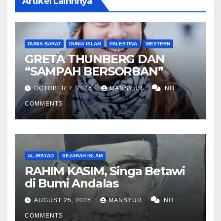
Artikel Lainnnya
DUNIA BARAT
DUNIA ISLAM
PALESTINA
WESTERN
GRETA THUNBERG DAN
“SAMPAH BERSORBAN”
OCTOBER 7, 2025
MANSYUR
NO
COMMENTS
AL-IRSYAD
SEJARAH ISLAM
RAHIM KASIM, Singa Betawi
di Bumi Andalas
AUGUST 25, 2025
MANSYUR
NO
COMMENTS